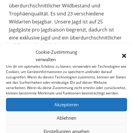
überdurchschnittlicher Wildbestand und
Trophäenqualität. Es sind 23 verschiedene
Wildarten bejagbar. Unsere Jagd ist auf 25
Jagdgäste pro Jagdsaison begrenzt, dadurch ist
eine exklusive Jagd und ein überdurchschnittlicher
Wildbestand gewährleistet.
Cookie-Zustimmung
verwalten
Sie können selbstverständlich individuell Ihre
Um dir ein optimales Erlebnis zu bieten, verwenden wir Technologien wie
Abschüsse auswählen, die nach aktueller Preisliste
Cookies, um Geräteinformationen zu speichern und/oder darauf
verrechnet werden. (Preisliste auf Anfrage per E-
zuzugreifen. Wenn du diesen Technologien zustimmst, können wir Daten
wie das Surfverhalten oder eindeutige IDs auf dieser Website
Mail erhältlich).
verarbeiten. Wenn du deine Zustimmung nicht erteilst oder zurückziehst,
können bestimmte Merkmale und Funktionen beeinträchtigt werden.
Abflüge Wien – Frankfurt – Windhoek.
Akzeptieren
Ablehnen
Einstellungen ansehen