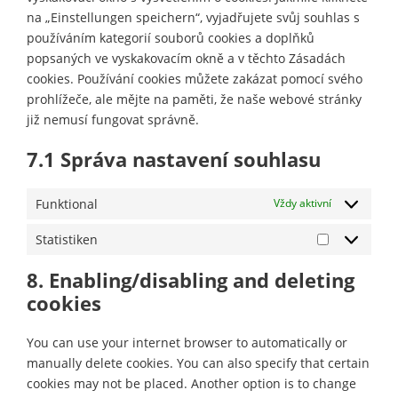
o
e
n
t
na „Einstellungen speichern“, vyjadřujete svůj souhlas s
s
r
t
o
používáním kategorií souborů cookies a doplňků
e
v
t
s
popsaných ve vyskakovacím okně a v těchto Zásadách
r
i
o
e
cookies. Používání cookies můžete zakázat pomocí svého
v
c
s
r
prohlížeče, ale mějte na paměti, že naše webové stránky
i
e
e
v
již nemusí fungovat správně.
c
w
r
i
e
o
v
7.1 Správa nastavení souhlasu
c
w
r
i
e
p
d
c
c
Funktional
Vždy aktivní
m
p
e
o
l
r
o
Statistiken
m
S
e
s
p
t
s
t
8. Enabling/disabling and deleting
l
a
s
a
cookies
i
t
t
a
i
n
n
You can use your internet browser to automatically or
s
í
z
manually delete cookies. You can also specify that certain
t
cookies may not be placed. Another option is to change
i