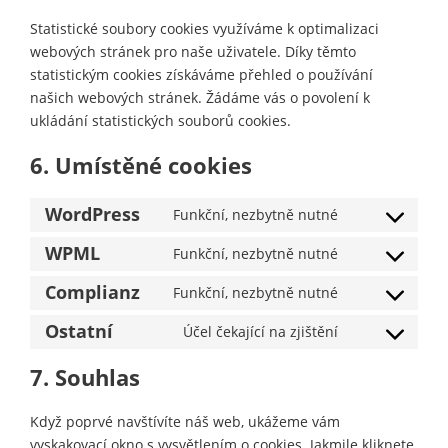
Statistické soubory cookies využíváme k optimalizaci
webových stránek pro naše uživatele. Díky těmto
statistickým cookies získáváme přehled o používání
našich webových stránek. Žádáme vás o povolení k
ukládání statistických souborů cookies.
6. Umístěné cookies
WordPress
Funkční, nezbytně nutné
C
o
WPML
Funkční, nezbytně nutné
C
n
o
Complianz
Funkční, nezbytně nutné
s
C
n
e
o
Ostatní
Účel čekající na zjištění
s
n
C
n
e
t
o
7. Souhlas
s
n
t
n
e
t
o
s
n
Když poprvé navštívíte náš web, ukážeme vám
t
s
e
t
vyskakovací okno s vysvětlením o cookies. Jakmile kliknete